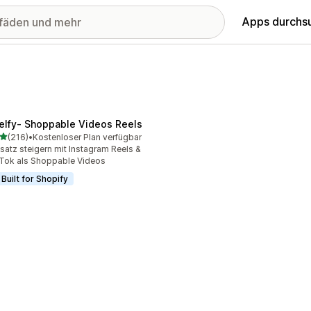
Apps durchs
elfy‑ Shoppable Videos Reels
von 5 Sternen
(216)
•
Kostenloser Plan verfügbar
 Rezensionen insgesamt
atz steigern mit Instagram Reels &
Tok als Shoppable Videos
Built for Shopify