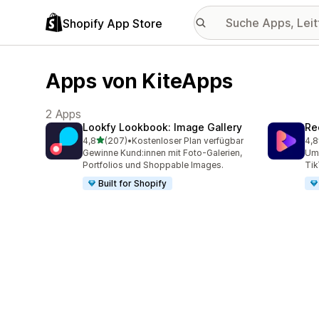
Shopify App Store
Apps von KiteApps
2 Apps
Lookfy Lookbook: Image Gallery
Re
von 5 Sternen
4,8
(207)
•
Kostenloser Plan verfügbar
4,8
207 Rezensionen insgesamt
216
Gewinne Kund:innen mit Foto-Galerien,
Ums
Portfolios und Shoppable Images.
Tik
Built for Shopify