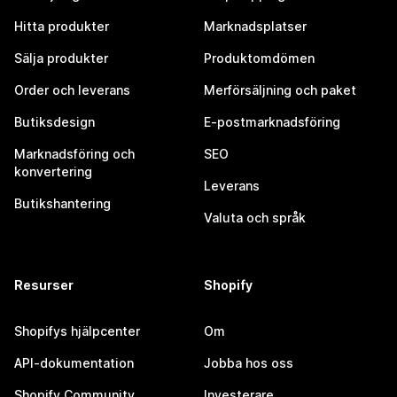
Hitta produkter
Marknadsplatser
Sälja produkter
Produktomdömen
Order och leverans
Merförsäljning och paket
Butiksdesign
E-postmarknadsföring
Marknadsföring och
SEO
konvertering
Leverans
Butikshantering
Valuta och språk
Resurser
Shopify
Shopifys hjälpcenter
Om
API-dokumentation
Jobba hos oss
Shopify Community
Investerare