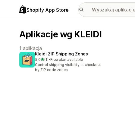
Shopify App Store
Aplikacje wg KLEIDI
1 aplikacja
Kleidi ZIP Shipping Zones
na 5 gwiazdek
5,0
(1)
•
Free plan available
Łączna liczba recenzji: 1
Control shipping visibility at checkout
by ZIP code zones