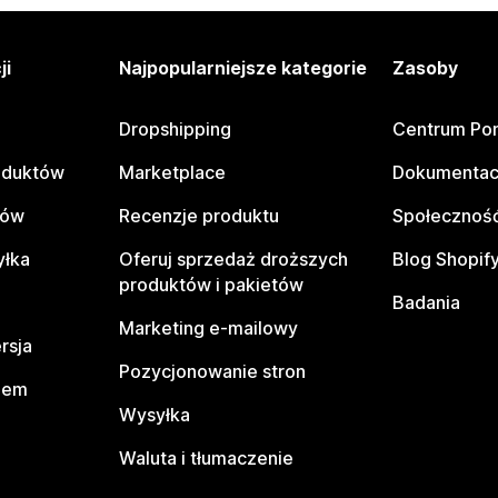
ji
Najpopularniejsze kategorie
Zasoby
Dropshipping
Centrum Po
oduktów
Marketplace
Dokumentac
tów
Recenzje produktu
Społeczność
yłka
Oferuj sprzedaż droższych
Blog Shopif
produktów i pakietów
Badania
Marketing e-mailowy
rsja
Pozycjonowanie stron
pem
Wysyłka
Waluta i tłumaczenie