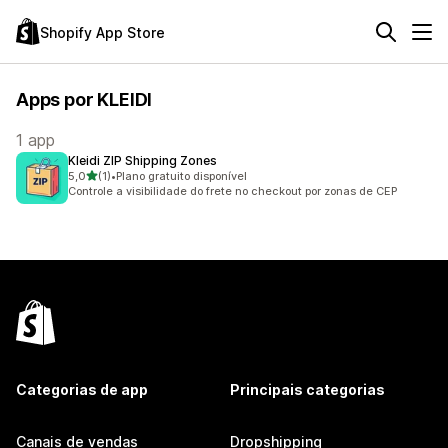
Shopify App Store
Apps por KLEIDI
1 app
Kleidi ZIP Shipping Zones
de 5 estrelas
5,0
(1)
•
Plano gratuito disponível
1 avaliações ao todo
Controle a visibilidade do frete no checkout por zonas de CEP
Categorias de app
Principais categorias
Canais de vendas
Dropshipping