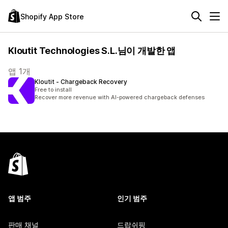
Shopify App Store
Kloutit Technologies S.L.님이 개발한 앱
앱 1개
Kloutit ‑ Chargeback Recovery
Free to install
Recover more revenue with AI-powered chargeback defenses
앱 범주
인기 범주
판매 채널
드랍쉬핑