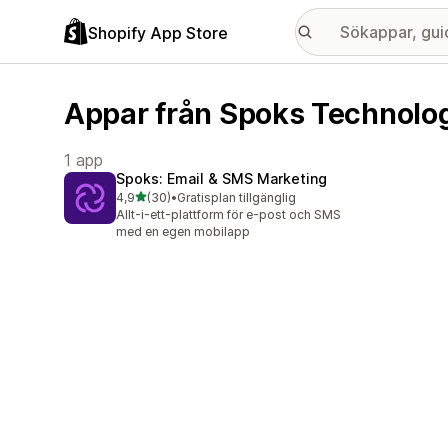
Shopify App Store
Appar från Spoks Technologi
1 app
Spoks: Email & SMS Marketing
av 5 stjärnor
4,9
(30)
•
Gratisplan tillgänglig
30 recensioner totalt
Allt-i-ett-plattform för e-post och SMS
med en egen mobilapp