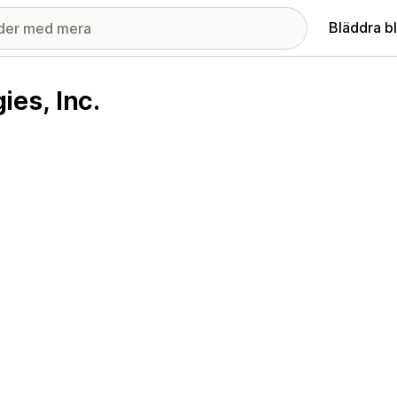
Bläddra b
es, Inc.