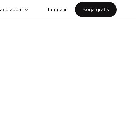
land appar
Logga in
Börja gratis