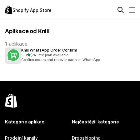
Shopify App Store
Aplikace od Knlii
1 aplikace
Knlii WhatsApp Order Confirm
z 5 hvězd
5,0
(7)
•
Free plan available
Celkový počet recenzí: 7
Confirm orders and recover carts on WhatsApp
Kategorie aplikací
Nejčastější kategorie
Prodejní kanály
Dropshipping