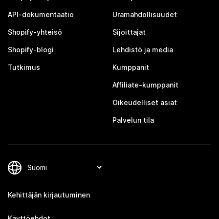
API-dokumentaatio
Uramahdollisuudet
Shopify-yhteisö
Sijoittajat
Shopify-blogi
Lehdistö ja media
Tutkimus
Kumppanit
Affiliate-kumppanit
Oikeudelliset asiat
Palvelun tila
Kehittäjän kirjautuminen
Käyttöehdot