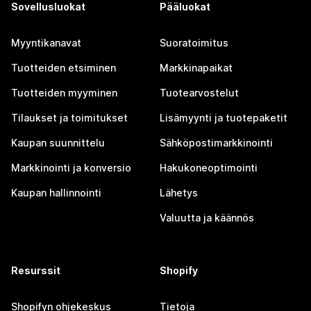
Sovellusluokat
Pääluokat
Myyntikanavat
Suoratoimitus
Tuotteiden etsiminen
Markkinapaikat
Tuotteiden myyminen
Tuotearvostelut
Tilaukset ja toimitukset
Lisämyynti ja tuotepaketit
Kaupan suunnittelu
Sähköpostimarkkinointi
Markkinointi ja konversio
Hakukoneoptimointi
Kaupan hallinnointi
Lähetys
Valuutta ja käännös
Resurssit
Shopify
Shopifyn ohjekeskus
Tietoja