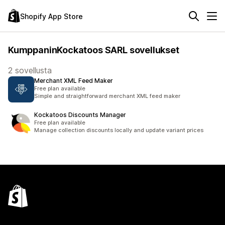
Shopify App Store
KumppaninKockatoos SARL sovellukset
2 sovellusta
Merchant XML Feed Maker
Free plan available
Simple and straightforward merchant XML feed maker
Kockatoos Discounts Manager
Free plan available
Manage collection discounts locally and update variant prices