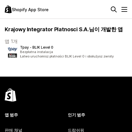
Shopify App Store
Krajowy Integrator Platnosci S.A.님이 개발한 앱
앱 1개
Tpay ‑ BLIK Level 0
Bezpłatna instalacja
Łatwo uruchomisz płatności BLIK Level 0 i obsłużysz zwroty
앱 범주
인기 범주
판매 채널
드랍쉬핑