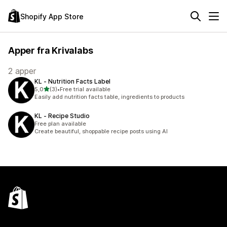
Shopify App Store
Apper fra Krivalabs
2 apper
KL ‑ Nutrition Facts Label
av 5 stjerner
5,0
(3)
•
Free trial available
Totalt 3 omtaler
Easily add nutrition facts table, ingredients to products
KL ‑ Recipe Studio
Free plan available
Create beautiful, shoppable recipe posts using AI