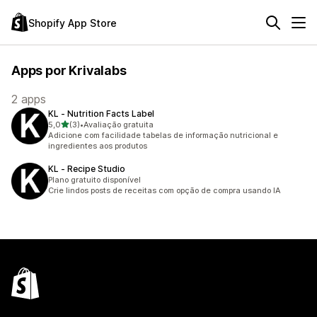
Shopify App Store
Apps por Krivalabs
2 apps
KL ‑ Nutrition Facts Label
de 5 estrelas
5,0
(3)
•
Avaliação gratuita
3 avaliações ao todo
Adicione com facilidade tabelas de informação nutricional e
ingredientes aos produtos
KL ‑ Recipe Studio
Plano gratuito disponível
Crie lindos posts de receitas com opção de compra usando IA