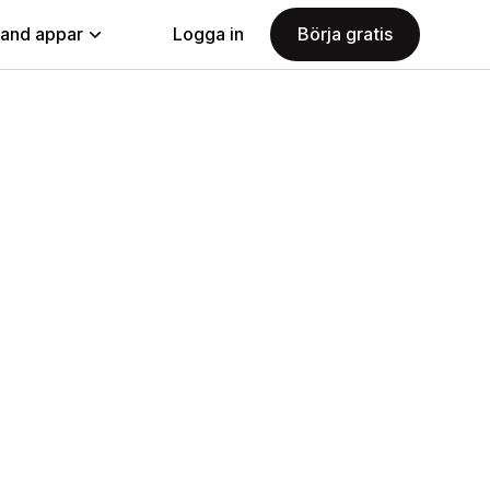
land appar
Logga in
Börja gratis