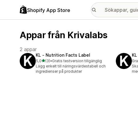
Shopify App Store
Appar från Krivalabs
2 appar
KL ‑ Nutrition Facts Label
KL
av 5 stjärnor
5,0
(3)
•
Gratis testversion tillgänglig
Gra
3 recensioner totalt
Lägg enkelt till näringsvärdestabell och
Ska
ingredienser på produkter
med