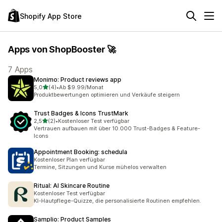
Shopify App Store
Apps von ShopBooster 🚀
7 Apps
Monimo: Product reviews app
von 5 Sternen
5,0
(4)
•
Ab $9.99/Monat
4 Rezensionen insgesamt
Produktbewertungen optimieren und Verkäufe steigern
Trust Badges & Icons TrustMark
von 5 Sternen
2,5
(2)
•
Kostenloser Test verfügbar
2 Rezensionen insgesamt
Vertrauen aufbauen mit über 10.000 Trust-Badges & Feature-
Icons
Appointment Booking: schedula
Kostenloser Plan verfügbar
Termine, Sitzungen und Kurse mühelos verwalten
Ritual: AI Skincare Routine
Kostenloser Test verfügbar
KI-Hautpflege-Quizze, die personalisierte Routinen empfehlen.
Samplio: Product Samples