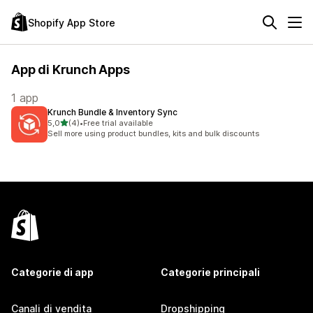
Shopify App Store
App di Krunch Apps
1 app
Krunch Bundle & Inventory Sync
stelle su 5
5,0
(4)
•
Free trial available
4 recensioni totali
Sell more using product bundles, kits and bulk discounts
Categorie di app
Categorie principali
Canali di vendita
Dropshipping