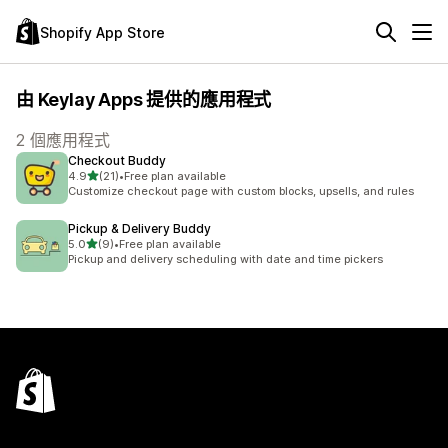
Shopify App Store
由 Keylay Apps 提供的應用程式
2 個應用程式
Checkout Buddy
滿分 5 顆星
4.9
(21)
•
Free plan available
共有 21 則評價
Customize checkout page with custom blocks, upsells, and rules
Pickup & Delivery Buddy
滿分 5 顆星
5.0
(9)
•
Free plan available
共有 9 則評價
Pickup and delivery scheduling with date and time pickers