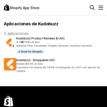
Shopify App Store
Aplicaciones de Kudobuzz
2 aplicaciones
Kudobuzz Product Reviews & UGC
de 5 estrellas
4.4
(139)
•
Gratis
139 reseñas en total
Importar Etsy, Facebook, Google, Amazon, reseñas sociales
Built for Shopify
Kudobuzz : Shoppable UGC
Desde $9.99 al mes
Convierte los videos de TikTok e Instagram en UGC con opción de
compra