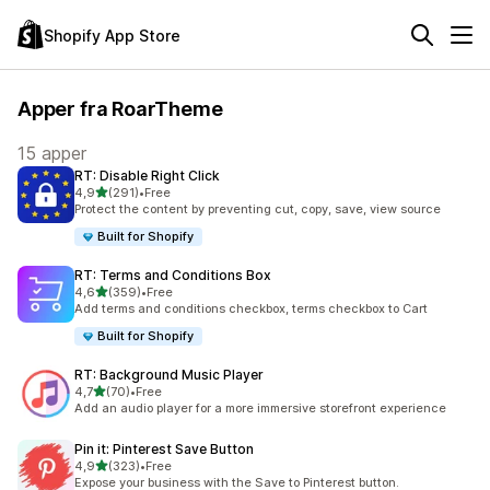
Shopify App Store
Apper fra RoarTheme
15 apper
RT: Disable Right Click
av 5 stjerner
4,9
(291)
•
Free
Totalt 291 omtaler
Protect the content by preventing cut, copy, save, view source
Built for Shopify
RT: Terms and Conditions Box
av 5 stjerner
4,6
(359)
•
Free
Totalt 359 omtaler
Add terms and conditions checkbox, terms checkbox to Cart
Built for Shopify
RT: Background Music Player
av 5 stjerner
4,7
(70)
•
Free
Totalt 70 omtaler
Add an audio player for a more immersive storefront experience
Pin it: Pinterest Save Button
av 5 stjerner
4,9
(323)
•
Free
Totalt 323 omtaler
Expose your business with the Save to Pinterest button.