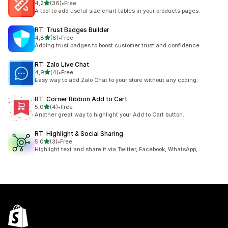
av 5 stjerner
4,2
(36)
•
Free
Totalt 36 omtaler
A tool to add useful size chart tables in your products pages.
RT: Trust Badges Builder
av 5 stjerner
4,8
(8)
•
Free
Totalt 8 omtaler
Adding trust badges to boost customer trust and confidence.
RT: Zalo Live Chat
av 5 stjerner
4,9
(4)
•
Free
Totalt 4 omtaler
Easy way to add Zalo Chat to your store without any coding.
RT: Corner Ribbon Add to Cart
av 5 stjerner
5,0
(4)
•
Free
Totalt 4 omtaler
Another great way to highlight your Add to Cart button.
RT: Highlight & Social Sharing
av 5 stjerner
5,0
(3)
•
Free
Totalt 3 omtaler
Highlight text and share it via Twitter, Facebook, WhatsApp, …