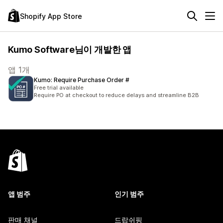
Shopify App Store
Kumo Software님이 개발한 앱
앱 1개
Kumo: Require Purchase Order #
Free trial available
Require PO at checkout to reduce delays and streamline B2B
앱 범주
인기 범주
판매 채널
드랍쉬핑