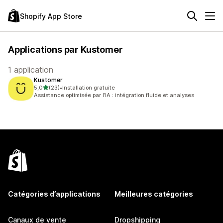
Shopify App Store
Applications par Kustomer
1 application
Kustomer
étoile(s) sur 5
5,0
(23)
•
Installation gratuite
23 avis au total
Assistance optimisée par l’IA : intégration fluide et analyses
Catégories d’applications
Meilleures catégories
Canaux de vente
Dropshipping