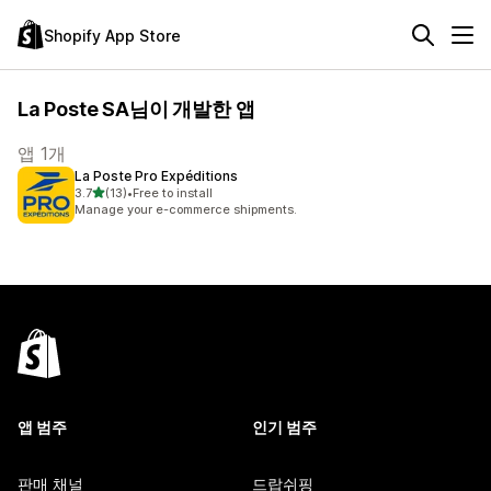
Shopify App Store
La Poste SA님이 개발한 앱
앱 1개
La Poste Pro Expéditions
별 5개 중
3.7
(13)
•
Free to install
총 리뷰 13개
Manage your e-commerce shipments.
앱 범주
인기 범주
판매 채널
드랍쉬핑