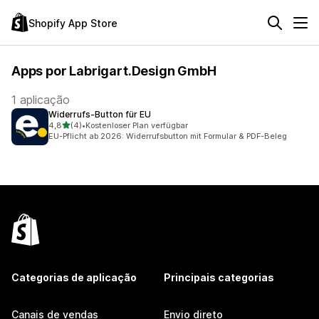
Shopify App Store
Apps por Labrigart.Design GmbH
1 aplicação
Widerrufs‑Button für EU
de 5 estrelas
4,8
(4)
•
Kostenloser Plan verfügbar
4 total de avaliações
EU-Pflicht ab 2026: Widerrufsbutton mit Formular & PDF-Beleg
Categorias de aplicação
Principais categorias
Canais de vendas
Envio direto