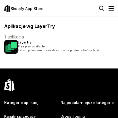
Shopify App Store
Aplikacje wg LayerTry
1 aplikacja
LayerTry
Free plan available
Let shoppers see themselves in your products before buying.
Kategorie aplikacji
Najpopularniejsze kategorie
Kanały sprzedaży
Dropshipping