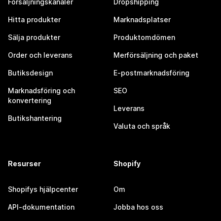
Försäljningskanaler
Dropshipping
Hitta produkter
Marknadsplatser
Sälja produkter
Produktomdömen
Order och leverans
Merförsäljning och paket
Butiksdesign
E-postmarknadsföring
Marknadsföring och
SEO
konvertering
Leverans
Butikshantering
Valuta och språk
Resurser
Shopify
Shopifys hjälpcenter
Om
API-dokumentation
Jobba hos oss