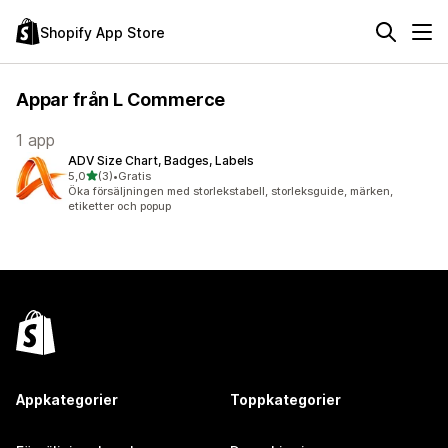
Shopify App Store
Appar från L Commerce
1 app
ADV Size Chart, Badges, Labels
av 5 stjärnor
5,0
(3)
•
Gratis
3 recensioner totalt
Öka försäljningen med storlekstabell, storleksguide, märken,
etiketter och popup
Appkategorier
Toppkategorier