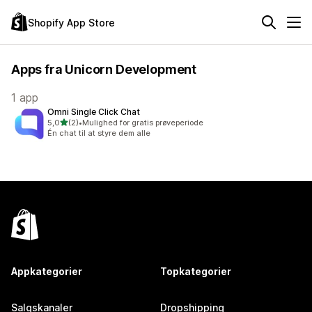
Shopify App Store
Apps fra Unicorn Development
1 app
Omni Single Click Chat
ud af 5 stjerner
5,0
(2)
•
Mulighed for gratis prøveperiode
2 anmeldelser i alt
Én chat til at styre dem alle
Appkategorier
Topkategorier
Salgskanaler
Dropshipping