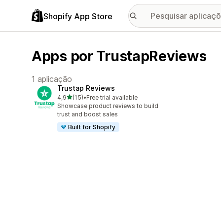
Shopify App Store
Apps por TrustapReviews
1 aplicação
Trustap Reviews
de 5 estrelas
4,9
(15)
•
Free trial available
15 total de avaliações
Showcase product reviews to build
trust and boost sales
Built for Shopify