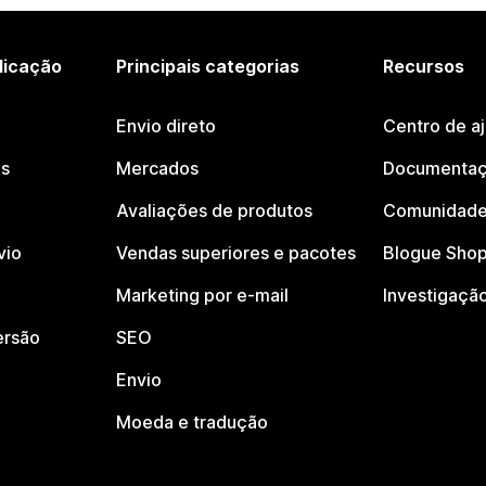
licação
Principais categorias
Recursos
Envio direto
Centro de a
os
Mercados
Documentaç
Avaliações de produtos
Comunidade
vio
Vendas superiores e pacotes
Blogue Shop
Marketing por e-mail
Investigaçã
ersão
SEO
Envio
Moeda e tradução