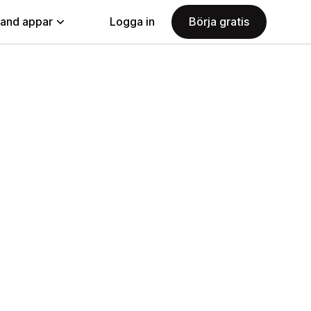
land appar
Logga in
Börja gratis