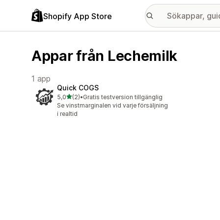
Shopify App Store
Appar från Lechemilk
1 app
Quick COGS
av 5 stjärnor
5,0
(2)
•
Gratis testversion tillgänglig
2 recensioner totalt
Se vinstmarginalen vid varje försäljning
i realtid