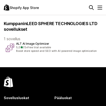
Shopify App Store
KumppaninLEED SPHERE TECHNOLOGIES LTD
sovellukset
1 sovellus
ALT AI Image Optimizer
/ 5 tähteä
5,0
(1)
•
Free trial available
1 arvostelua yhteensä
Boost store speed and SEO with AI-powered image optimization
Sovellusluokat
Pääluokat