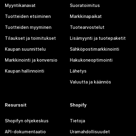
Myyntikanavat
Suoratoimitus
Tuotteiden etsiminen
Markkinapaikat
Tuotteiden myyminen
Tuotearvostelut
Tilaukset ja toimitukset
Lisämyynti ja tuotepaketit
Kaupan suunnittelu
Sähköpostimarkkinointi
Markkinointi ja konversio
Hakukoneoptimointi
Kaupan hallinnointi
Lähetys
Valuutta ja käännös
Resurssit
Shopify
Shopifyn ohjekeskus
Tietoja
API-dokumentaatio
Uramahdollisuudet