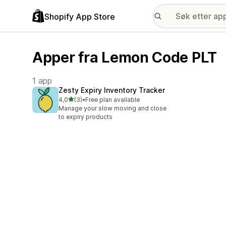
Shopify App Store
Apper fra Lemon Code PLT
1 app
Zesty Expiry Inventory Tracker
av 5 stjerner
4,0
(3)
•
Free plan available
Totalt 3 omtaler
Manage your slow moving and close
to expiry products