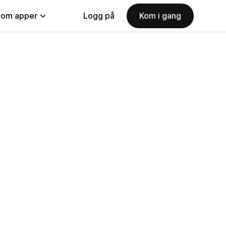
nom apper
Logg på
Kom i gang