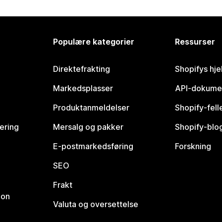
Populære kategorier
Ressurser
Direktefrakting
Shopifys hje
Markedsplasser
API-dokume
Produktanmeldelser
Shopify-fel
vering
Mersalg og pakker
Shopify-blo
E-postmarkedsføring
Forskning
SEO
Frakt
jon
Valuta og oversettelse