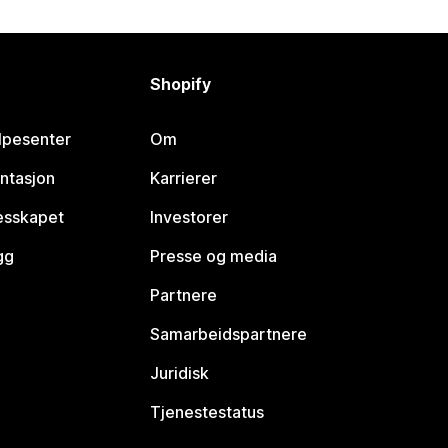
Shopify
lpesenter
Om
ntasjon
Karrierer
lesskapet
Investorer
gg
Presse og media
Partnere
Samarbeidspartnere
Juridisk
Tjenestestatus