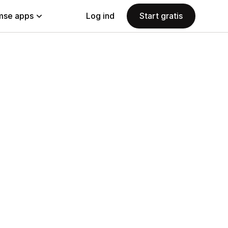
se apps
Log ind
Start gratis