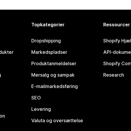
Topkategorier
Ressourcer
Dropshipping
Shopify Hjæ
dukter
Markedspladser
API-dokume
Produktanmeldelser
Shopify Co
g
Mersalg og sampak
Research
E-mailmarkedsføring
SEO
Levering
ion
Valuta og oversættelse