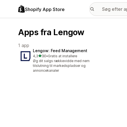
Shopify App Store
Apps fra Lengow
1 app
Lengow: Feed Management
ud af 5 stjerner
4,3
(8)
•
Gratis at installere
8 anmeldelser i alt
Øg dit salgs rækkevidde med nem
tilslutning til markedspladser og
annoncekanaler