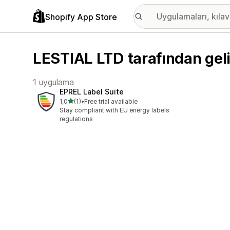
Shopify App Store
LESTIAL LTD tarafından geli
1 uygulama
EPREL Label Suite
5 yıldız üzerinden
1,0
(1)
•
Free trial available
toplam 1 değerlendirme
Stay compliant with EU energy labels
regulations