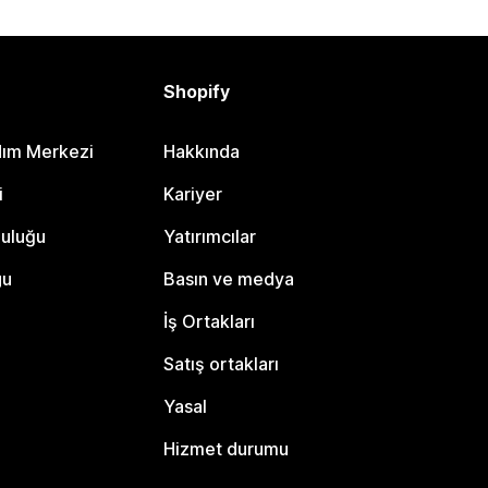
Shopify
dım Merkezi
Hakkında
i
Kariyer
luluğu
Yatırımcılar
gu
Basın ve medya
İş Ortakları
Satış ortakları
Yasal
Hizmet durumu