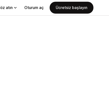
öz atın
Oturum aç
Ücretsiz başlayın