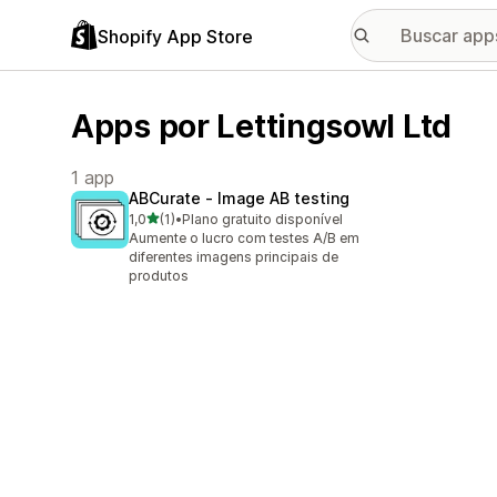
Shopify App Store
Apps por Lettingsowl Ltd
1 app
ABCurate ‑ Image AB testing
de 5 estrelas
1,0
(1)
•
Plano gratuito disponível
1 avaliações ao todo
Aumente o lucro com testes A/B em
diferentes imagens principais de
produtos