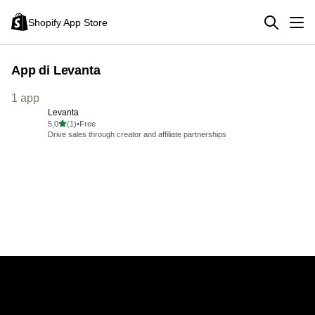
Shopify App Store
App di Levanta
1 app
Levanta
stelle su 5
5,0
(1)
•
Free
1 recensioni totali
Drive sales through creator and affiliate partnerships