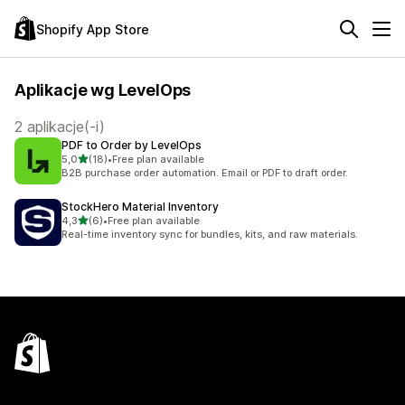
Shopify App Store
Aplikacje wg LevelOps
2 aplikacje(-i)
PDF to Order by LevelOps
na 5 gwiazdek
5,0
(18)
•
Free plan available
Łączna liczba recenzji: 18
B2B purchase order automation. Email or PDF to draft order.
StockHero Material Inventory
na 5 gwiazdek
4,3
(6)
•
Free plan available
Łączna liczba recenzji: 6
Real-time inventory sync for bundles, kits, and raw materials.