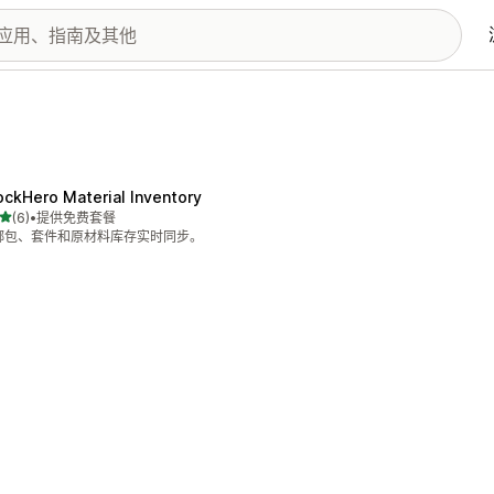
ockHero Material Inventory
星（满分 5 星）
(6)
•
提供免费套餐
 6 条评论
绑包、套件和原材料库存实时同步。