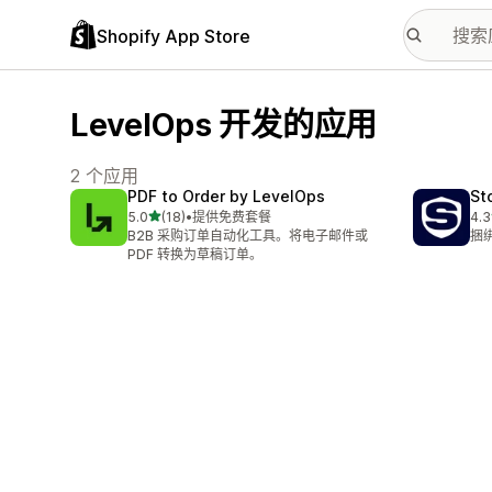
Shopify App Store
LevelOps 开发的应用
2 个应用
PDF to Order by LevelOps
St
星（满分 5 星）
5.0
(18)
•
提供免费套餐
4.3
总共 18 条评论
总共
B2B 采购订单自动化工具。将电子邮件或
捆
PDF 转换为草稿订单。