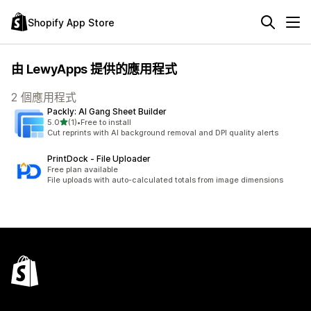
Shopify App Store
由 LewyApps 提供的應用程式
2 個應用程式
Packly: AI Gang Sheet Builder
滿分 5 顆星
5.0
(1)
•
Free to install
共有 1 則評價
Cut reprints with AI background removal and DPI quality alerts
PrintDock ‑ File Uploader
Free plan available
File uploads with auto-calculated totals from image dimensions