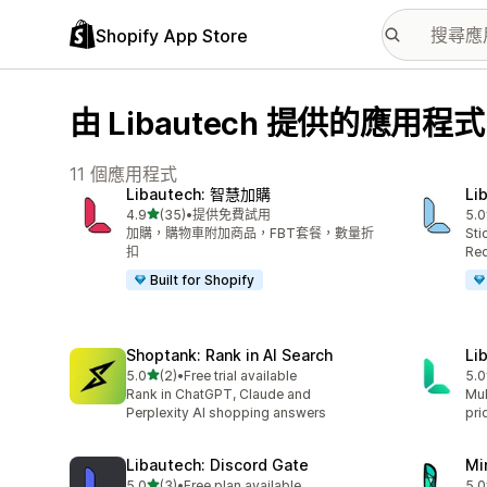
Shopify App Store
由 Libautech 提供的應用程式
11 個應用程式
Libautech: 智慧加購
Li
滿分 5 顆星
4.9
(35)
•
提供免費試用
5.0
共有 35 則評價
共有
加購，購物車附加商品，FBT套餐，數量折
Sti
扣
Re
Built for Shopify
Shoptank: Rank in AI Search
Li
滿分 5 顆星
5.0
(2)
•
Free trial available
5.0
共有 2 則評價
共有
Rank in ChatGPT, Claude and
Mul
Perplexity AI shopping answers
pri
Libautech: Discord Gate
Mi
滿分 5 顆星
5.0
(3)
•
Free plan available
5.0