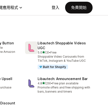
覽應用程式
登入
免費開始
y Button
Libautech Shoppable Videos
le
UGC
 the Amazon
滿分 5 顆星
5.0
(3)
•
Free
共有 3 則評價
Shoppable Video Carousels from
TikTok, Instagram & YouTube UGC
Built for Shopify
e Upsell
Libautech: Announcement Bar
滿分 5 顆星
4.8
(29)
•
Free plan available
共有 29 則評價
purchase
Promote offers and free shipping with
bars, banners and timers
 Discount