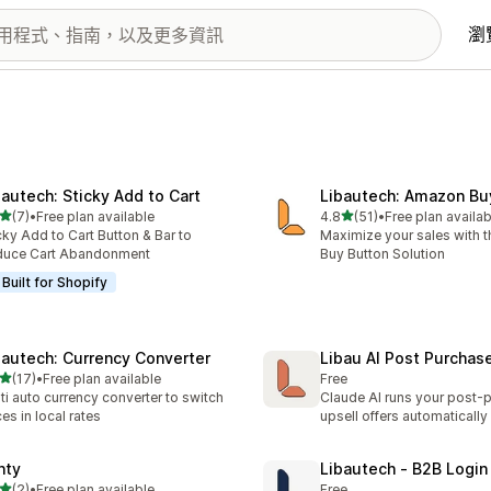
瀏
bautech: Sticky Add to Cart
Libautech: Amazon Bu
滿分 5 顆星
滿分 5 顆星
(7)
•
Free plan available
4.8
(51)
•
Free plan availab
 7 則評價
共有 51 則評價
cky Add to Cart Button & Bar to
Maximize your sales with
duce Cart Abandonment
Buy Button Solution
Built for Shopify
bautech: Currency Converter
Libau AI Post Purchas
滿分 5 顆星
(17)
•
Free plan available
Free
 17 則評價
ti auto currency converter to switch
Claude AI runs your post-
ces in local rates
upsell offers automatically
nty
Libautech ‑ B2B Login
滿分 5 顆星
(2)
•
Free plan available
Free