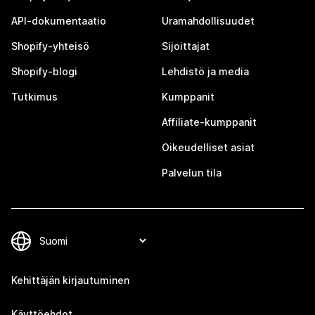
API-dokumentaatio
Uramahdollisuudet
Shopify-yhteisö
Sijoittajat
Shopify-blogi
Lehdistö ja media
Tutkimus
Kumppanit
Affiliate-kumppanit
Oikeudelliset asiat
Palvelun tila
Kehittäjän kirjautuminen
Käyttöehdot