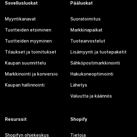
Sovellusluokat
Pääluokat
Myyntikanavat
Suoratoimitus
Tuotteiden etsiminen
Markkinapaikat
Tuotteiden myyminen
Tuotearvostelut
Tilaukset ja toimitukset
Lisämyynti ja tuotepaketit
Kaupan suunnittelu
Sähköpostimarkkinointi
Markkinointi ja konversio
Hakukoneoptimointi
Kaupan hallinnointi
Lähetys
Valuutta ja käännös
Resurssit
Shopify
Shopifyn ohjekeskus
Tietoja