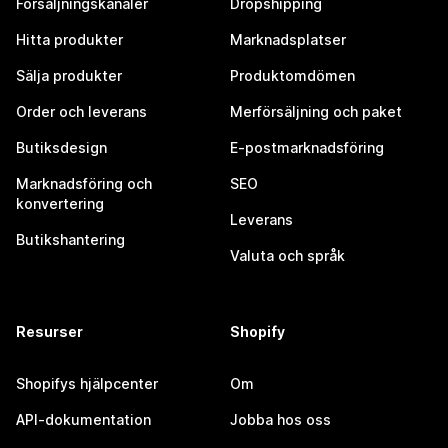
Försäljningskanaler
Dropshipping
Hitta produkter
Marknadsplatser
Sälja produkter
Produktomdömen
Order och leverans
Merförsäljning och paket
Butiksdesign
E-postmarknadsföring
Marknadsföring och
SEO
konvertering
Leverans
Butikshantering
Valuta och språk
Resurser
Shopify
Shopifys hjälpcenter
Om
API-dokumentation
Jobba hos oss