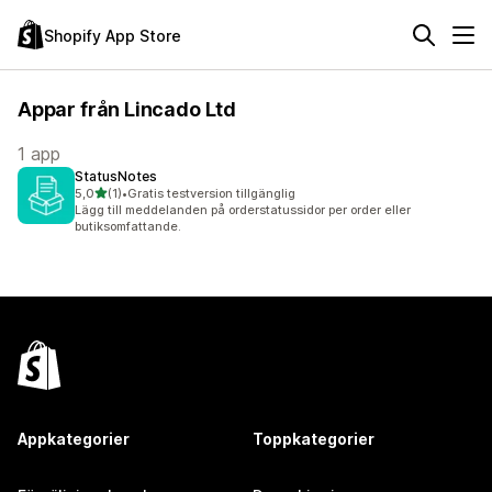
Shopify App Store
Appar från Lincado Ltd
1 app
StatusNotes
av 5 stjärnor
5,0
(1)
•
Gratis testversion tillgänglig
1 recensioner totalt
Lägg till meddelanden på orderstatussidor per order eller
butiksomfattande.
Appkategorier
Toppkategorier