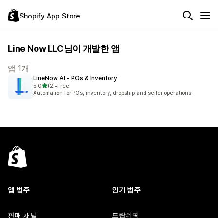
Shopify App Store
Line Now LLC님이 개발한 앱
앱 1개
LineNow AI ‑ POs & Inventory
별 5개 중
5.0
(2)
•
Free
총 리뷰 2개
Automation for POs, inventory, dropship and seller operations
앱 범주
인기 범주
판매 채널
드랍쉬핑