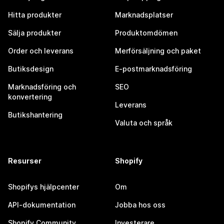
Hitta produkter
Marknadsplatser
Sälja produkter
Produktomdömen
Order och leverans
Merförsäljning och paket
Butiksdesign
E-postmarknadsföring
Marknadsföring och
SEO
konvertering
Leverans
Butikshantering
Valuta och språk
Resurser
Shopify
Shopifys hjälpcenter
Om
API-dokumentation
Jobba hos oss
Shopify Community
Investerare