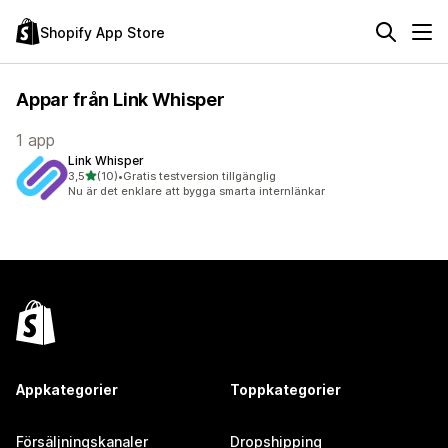
Shopify App Store
Appar från Link Whisper
1 app
Link Whisper
av 5 stjärnor
3,5
(10)
•
Gratis testversion tillgänglig
10 recensioner totalt
Nu är det enklare att bygga smarta internlänkar
Appkategorier
Toppkategorier
Försäljningskanaler
Dropshipping