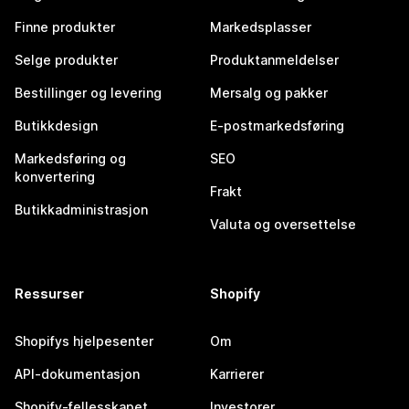
Finne produkter
Markedsplasser
Selge produkter
Produktanmeldelser
Bestillinger og levering
Mersalg og pakker
Butikkdesign
E-postmarkedsføring
Markedsføring og
SEO
konvertering
Frakt
Butikkadministrasjon
Valuta og oversettelse
Ressurser
Shopify
Shopifys hjelpesenter
Om
API-dokumentasjon
Karrierer
Shopify-fellesskapet
Investorer