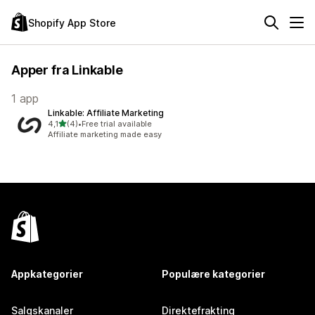
Shopify App Store
Apper fra Linkable
1 app
Linkable: Affiliate Marketing
av 5 stjerner
4,1
(4)
•
Free trial available
Totalt 4 omtaler
Affiliate marketing made easy
Appkategorier
Populære kategorier
Salgskanaler
Direktefrakting