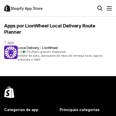
Shopify App Store
Apps por LionWheel Local Delivery Route
Planner
1 app
Local Delivery ‑ LionWheel
de 5 estrelas
5,0
(77)
•
Plano gratuito disponível
77 avaliações ao todo
Seletor de data, planejador de rotas de entrega local, app do
motorista e SMS
Categorias de app
Principais categorias