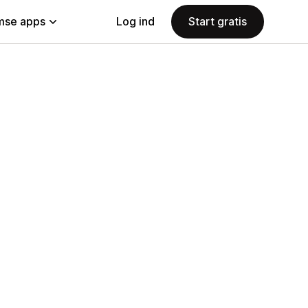
se apps
Log ind
Start gratis