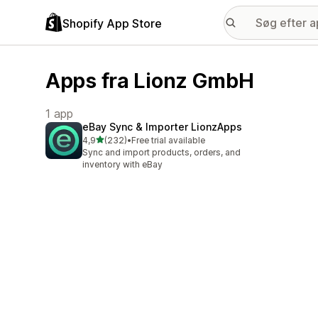
Shopify App Store
Apps fra Lionz GmbH
1 app
eBay Sync & Importer LionzApps
ud af 5 stjerner
4,9
(232)
•
Free trial available
232 anmeldelser i alt
Sync and import products, orders, and
inventory with eBay