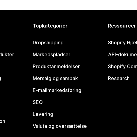
Topkategorier
Ressourcer
Dropshipping
Shopify Hjæ
dukter
Markedspladser
API-dokume
Produktanmeldelser
Shopify Co
g
Mersalg og sampak
Research
E-mailmarkedsføring
SEO
Levering
ion
Valuta og oversættelse