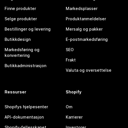
Finne produkter
Markedsplasser
Selge produkter
Produktanmeldelser
Bestillinger og levering
Mersalg og pakker
Butikkdesign
E-postmarkedsføring
Markedsføring og
SEO
konvertering
Frakt
Butikkadministrasjon
Valuta og oversettelse
Ressurser
Shopify
Shopifys hjelpesenter
Om
API-dokumentasjon
Karrierer
Shopify-fellesskapet
Investorer