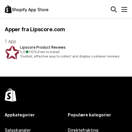
Shopify App Store
Apper fra Lipscore.com
1 app
Lipscore Product Reviews
av 5 stjerner
5,0
(101)
•
Free to install
Totalt 101 omtaler
Trusted, effective way to collect and display customer reviews
Appkategorier
Populære kategorier
Salgskanaler
Direktefrakting