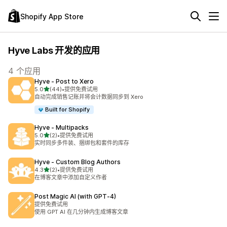
Shopify App Store
Hyve Labs 开发的应用
4 个应用
Hyve ‑ Post to Xero
星（满分 5 星）
5.0
(44)
•
提供免费试用
总共 44 条评论
自动完成销售记账并将会计数据同步到 Xero
Built for Shopify
Hyve ‑ Multipacks
星（满分 5 星）
5.0
(2)
•
提供免费试用
总共 2 条评论
实时同步多件装、捆绑包和套件的库存
Hyve ‑ Custom Blog Authors
星（满分 5 星）
4.3
(2)
•
提供免费试用
总共 2 条评论
在博客文章中添加自定义作者
Post Magic AI (with GPT‑4)
提供免费试用
使用 GPT AI 在几分钟内生成博客文章