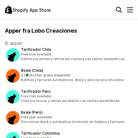
Shopify App Store
Apper fra Lobo Creaciones
8 apper
Tarificador Chile
Free trial available
Define tus envíos y retiros por comuna con tarifas automáticas
Bsale (Chile)
av 5 stjerner
2,1
(4)
•
Plan gratis disponible
Totalt 4 omtaler
Boletas y facturas automáticas, stock y precios sincronizados
Tarificador Perú
Free trial available
Crea tus envíos y retiros por distrito con tarifas automáticas
Bsale (Perú)
Free plan available
Sincroniza stock y automatiza la emisión de boletas y facturas
Tarificador Colombia