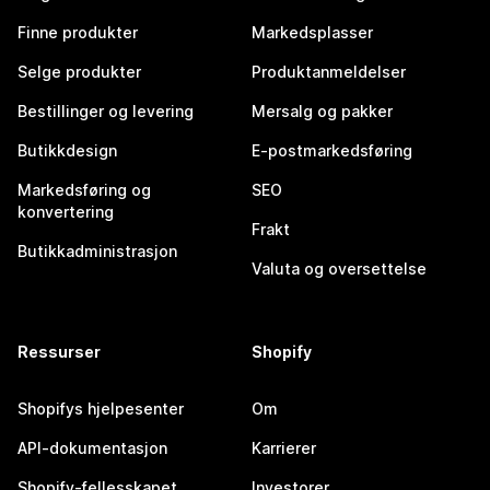
Finne produkter
Markedsplasser
Selge produkter
Produktanmeldelser
Bestillinger og levering
Mersalg og pakker
Butikkdesign
E-postmarkedsføring
Markedsføring og
SEO
konvertering
Frakt
Butikkadministrasjon
Valuta og oversettelse
Ressurser
Shopify
Shopifys hjelpesenter
Om
API-dokumentasjon
Karrierer
Shopify-fellesskapet
Investorer