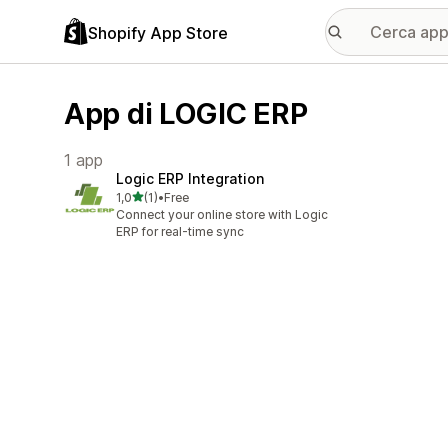
Shopify App Store
App di LOGIC ERP
1 app
Logic ERP Integration
stelle su 5
1,0
(1)
•
Free
1 recensioni totali
Connect your online store with Logic
ERP for real-time sync