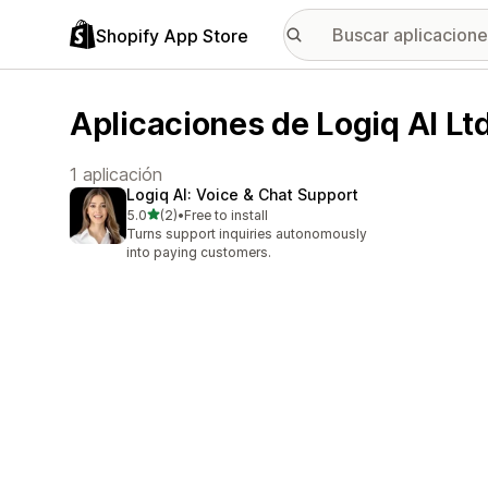
Shopify App Store
Aplicaciones de Logiq AI Lt
1 aplicación
Logiq AI: Voice & Chat Support
de 5 estrellas
5.0
(2)
•
Free to install
2 reseñas en total
Turns support inquiries autonomously
into paying customers.