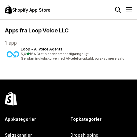
Shopify App Store
Apps fra Loop Voice LLC
1 app
Loop ‑ AI Voice Agents
ud af 5 stjerner
5,0
(6)
•
Gratis abonnement tilgængeligt
6 anmeldelser i alt
Gendan indkøbskurve med AI-telefonopkald, og skab mere salg
Appkategorier
Topkategorier
Salgskanaler
Dropshipping